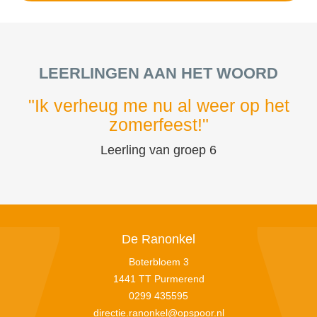
LEERLINGEN AAN HET WOORD
"Ik verheug me nu al weer op het
zomerfeest!"
Leerling van groep 6
De Ranonkel
Boterbloem 3
1441 TT Purmerend
0299 435595
directie.ranonkel@opspoor.nl